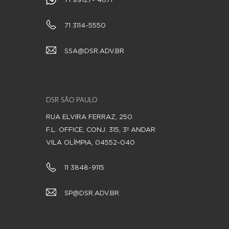
71 99127- 4671
71 3114-5550
SSA@DSR.ADV.BR
DSR SÃO PAULO
RUA ELVIRA FERRAZ, 250
F.L. OFFICE, CONJ. 315, 3º ANDAR
VILA OLÍMPIA,
04552-040
11 3848-9115
SP@DSR.ADV.BR