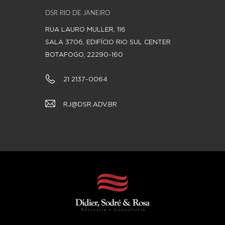
DSR RIO DE JANEIRO
RUA LAURO MULLER, 116
SALA 3706,
EDIFÍCIO RIO SUL CENTER
BOTAFOGO, 22290-160
21 2137-0064
RJ@DSR.ADV.BR