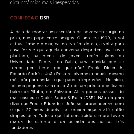
circunstâncias mais inesperadas.
CONHEÇA O
DSR
A ideia de montar um escritório de advocacia surgiu na
praia, num papo entre amigos. O ano era 1999, o sol
estava firme e o mar, calmo. No fim do dia, a volta para
casa fez ver que aquela conversa despretensiosa havia
plantado, na mente de jovens recém-saídos da
Universidade Federal da Bahia, uma dúvida que se
tornou persistente: por que não? Fredie Didier Jr.,
Eduardo Sodré e João Rosa resolveram, naquele mesmo
mês, pôr para andar o que parecia improvável. No início,
foi uma pequena sala no sótão de um prédio que fica no
bairro da Pituba, em Salvador. Ali, a poucos passos do
mar, nasceu o Didier, Sodré & Rosa (DSR). Não dá para
dizer que Fredie, Eduardo e João se surpreenderiam com
o que, 27 anos depois, se tornaria aquela até então
simples ideia. Tudo o que foi construído sempre teve a
marca do esforço e da ousadia dos nossos três
fundadores.